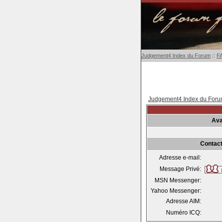
Judgement4 Index du Forum
::
F
Judgement4 Index du For
Ava
Contact
Adresse e-mail:
Message Privé:
MSN Messenger:
Yahoo Messenger:
Adresse AIM:
Numéro ICQ: