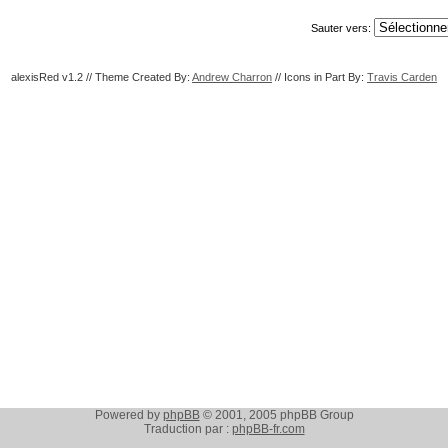
Sauter vers:
alexisRed v1.2 // Theme Created By:
Andrew Charron
// Icons in Part By:
Travis Carden
Powered by
phpBB
© 2001, 2005 phpBB Group
Traduction par :
phpBB-fr.com