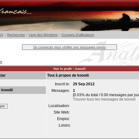
AQ
::
Rechercher
::
Liste des Membres
::
Groupes d'utilisateurs
Se connecter pour vérifier ses messages privés
um
Voir le profil :: koooiii
tar
Tout à propos de koooiii
Inscrit le:
29 Sep 2012
 koooiii
Messages:
1
[0.03% du total / 0.00 messages par jou
Trouver tous les messages de koooiii
Localisation:
Site Web:
Emploi:
Loisirs: