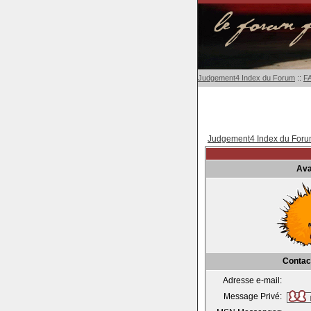
Judgement4 Index du Forum
::
F
Judgement4 Index du For
Ava
Contac
Adresse e-mail:
Message Privé: