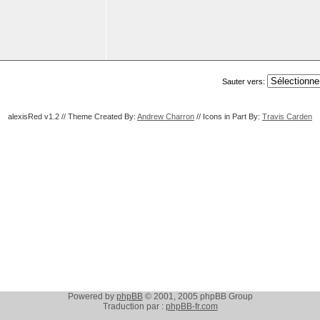
Sauter vers:
alexisRed v1.2 // Theme Created By:
Andrew Charron
// Icons in Part By:
Travis Carden
Powered by
phpBB
© 2001, 2005 phpBB Group
Traduction par :
phpBB-fr.com