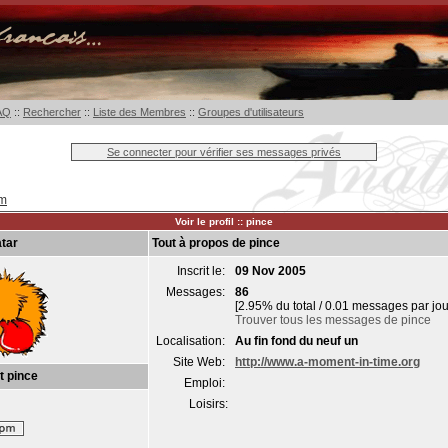
AQ
::
Rechercher
::
Liste des Membres
::
Groupes d'utilisateurs
Se connecter pour vérifier ses messages privés
um
Voir le profil :: pince
tar
Tout à propos de pince
Inscrit le:
09 Nov 2005
Messages:
86
[2.95% du total / 0.01 messages par jou
Trouver tous les messages de pince
Localisation:
Au fin fond du neuf un
Site Web:
http://www.a-moment-in-time.org
t pince
Emploi:
Loisirs: