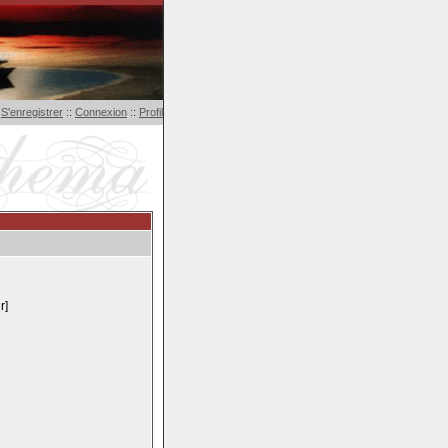
S'enregistrer
::
Connexion
::
Profil
r]